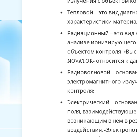
излучения с объектом ко
Тепловой – это вид диаг
характеристики материал
Радиационный – это вид 
анализе ионизирующего 
объектом контроля. «Вы
NOVATOR» относится к да
Радиоволновой – основа
электромагнитного излу
контроля;
Электрический – основан
поля, взаимодействующе
возникающим в нем в ре
воздействия. «Электроп