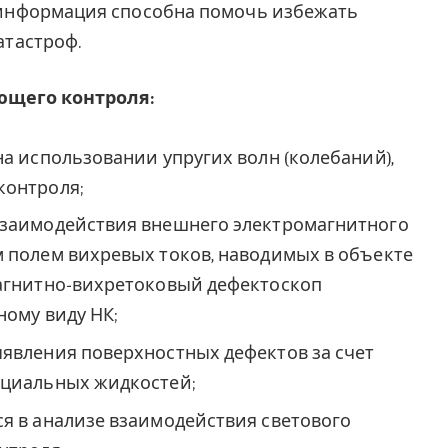
 информация способна помочь избежать
атастроф.
щего контроля:
на использовании упругих волн (колебаний),
контроля;
 взаимодействия внешнего электромагнитного
 полем вихревых токов, наводимых в объекте
Магнитно-вихретоковый дефектоскоп
ному виду НК;
явления поверхностных дефектов за счет
ециальных жидкостей;
я в анализе взаимодействия светового