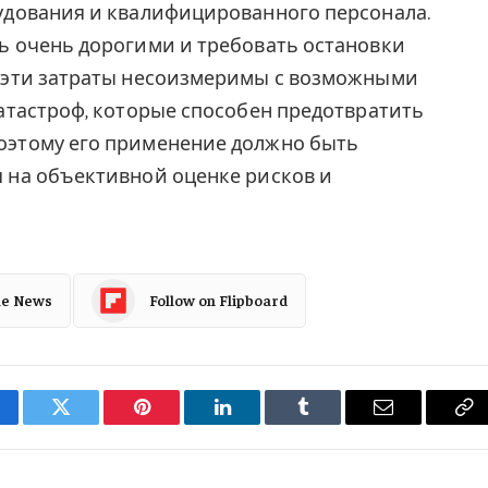
удования и квалифицированного персонала.
ь очень дорогими и требовать остановки
 эти затраты несоизмеримы с возможными
атастроф, которые способен предотвратить
оэтому его применение должно быть
 на объективной оценке рисков и
le News
Follow on Flipboard
cebook
Twitter
Pinterest
LinkedIn
Tumblr
Email
Co
Li