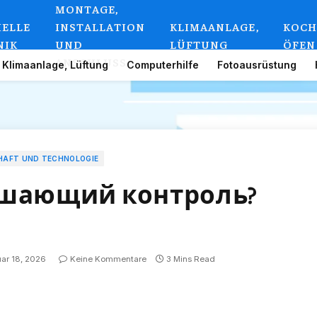
MONTAGE,
IELLE
INSTALLATION
KLIMAANLAGE,
KOCH
NIK
UND
LÜFTUNG
ÖFEN
ANSCHLUSS
Klimaanlage, Lüftung
Computerhilfe
Fotoausrüstung
HAFT UND TECHNOLOGIE
ушающий контроль?
ar 18, 2026
Keine Kommentare
3 Mins Read