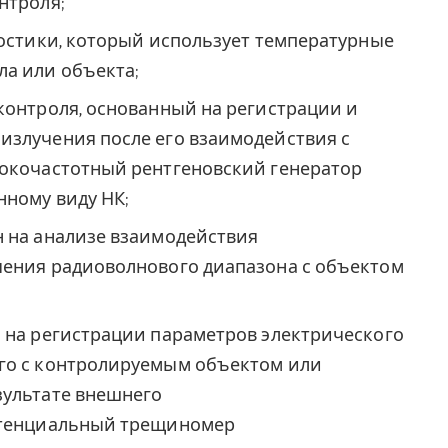
нтроля;
ностики, который использует температурные
а или объекта;
контроля, основанный на регистрации и
излучения после его взаимодействия с
сокочастотный рентгеновский генератор
нному виду НК;
н на анализе взаимодействия
чения радиоволнового диапазона с объектом
 на регистрации параметров электрического
го с контролируемым объектом или
зультате внешнего
отенциальный трещиномер