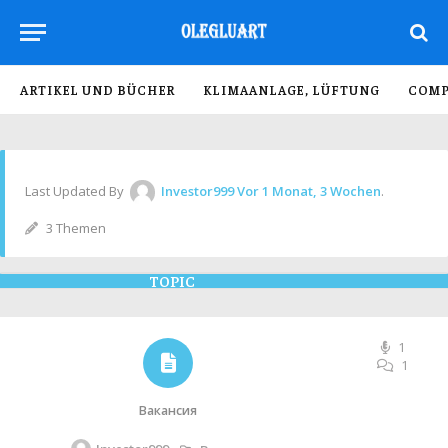
ARTIKEL UND BÜCHER
KLIMAANLAGE, LÜFTUNG
COMP
Last Updated By
Investor999
Vor 1 Monat, 3 Wochen
.
3 Themen
TOPIC
1
1
Вакансия