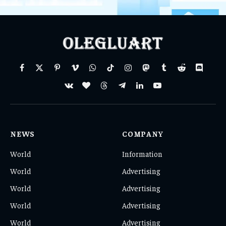
Facebook
X
Pinterest
Vimeo
WhatsApp
TikTok
Instagram
Mastodon
Tumblr
Reddit
Discord
(Twitter)
VKontakte
BlogLovin
Threads
Telegram
LinkedIn
YouTube
NEWS
COMPANY
World
Information
World
Advertising
World
Advertising
World
Advertising
World
Advertising