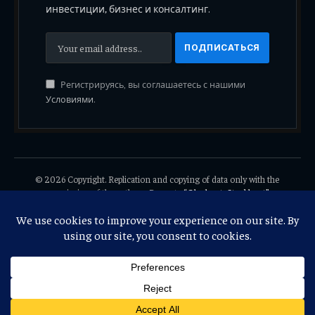
инвестиции, бизнес и консалтинг.
Регистрируясь, вы соглашаетесь с нашими
Условиями
.
© 2026 Copyright. Replication and copying of data only with the
permission of the authors. Property
“Olegluart, Stockluart”
.
Одноклассники
Дзен
ЖЖ
Bio Link
Linktree
Taplink